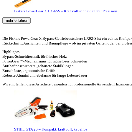
Fiskars PowerGear X LX92-S – Kraftvoll schneiden mit Präzision
mehr erfahren
Die Fiskars PowerGear X Bypass-Getriebeastschere LX92-S ist ein echtes Kraftpaket
Rückschnitt, Auslichten und Baumpflege – ob im privaten Garten oder bei profes
Highlights:
Bypass-Schneidtechnik für frisches Holz
PowerGear™-Mechanismus für müheloses Schneiden
Antihaftbeschichtete, gehärtete Stahlklingen
Rutschfeste, ergonomische Griffe
Robuste Aluminiumhebelarme für lange Lebensdauer
Wir empfehlen diese Astschere besonders für professionelle Anwender, Hausmeister
STIHL GTA 26 – Kompakt, kraftvoll, kabellos