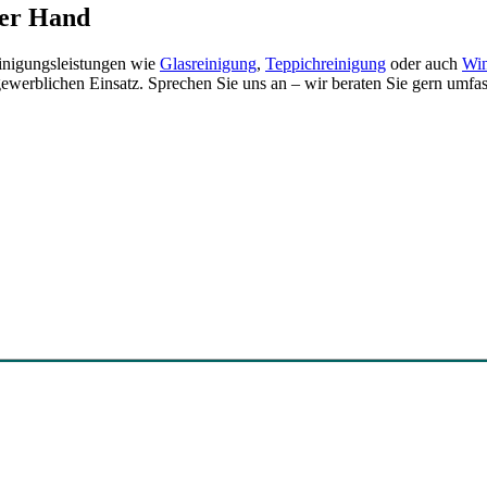
ner Hand
einigungsleistungen wie
Glasreinigung
,
Teppichreinigung
oder auch
Win
werblichen Einsatz. Sprechen Sie uns an – wir beraten Sie gern umfas