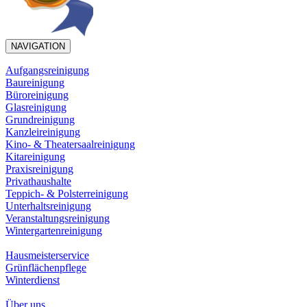
NAVIGATION
Aufgangsreinigung
Baureinigung
Büroreinigung
Glasreinigung
Grundreinigung
Kanzleireinigung
Kino- & Theatersaalreinigung
Kitareinigung
Praxisreinigung
Privathaushalte
Teppich- & Polsterreinigung
Unterhaltsreinigung
Veranstaltungsreinigung
Wintergartenreinigung
Hausmeisterservice
Grünflächenpflege
Winterdienst
Über uns